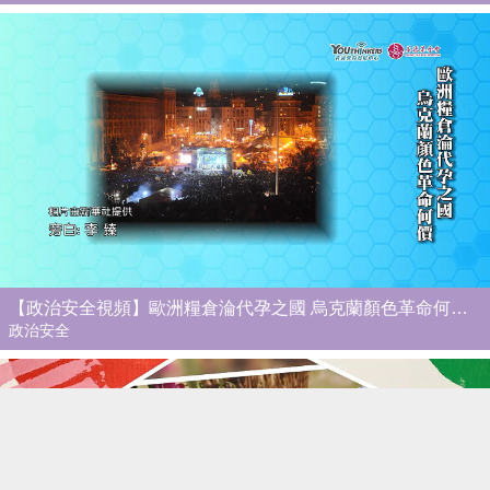
【政治安全視頻】歐洲糧倉淪代孕之國 烏克蘭顏色革命何價？
政治安全