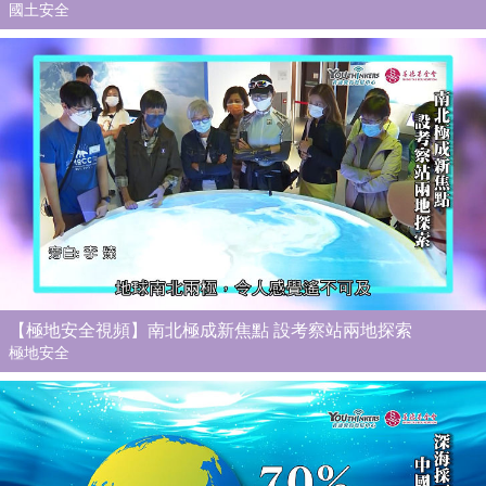
國土安全
【極地安全視頻】南北極成新焦點 設考察站兩地探索
極地安全