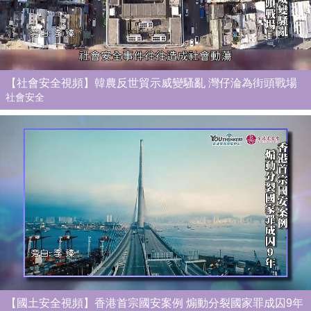
【社會安全視頻】韓農反世貿示威變騷亂 灣仔淪為街頭戰場
社會安全
【國土安全視頻】香港首宗國安案例 煽動分裂國家罪成囚9年