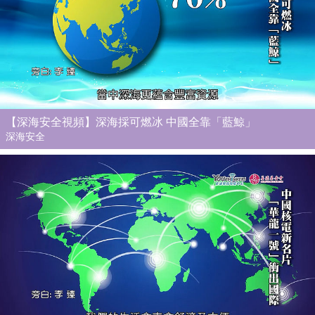
【深海安全視頻】深海採可燃冰 中國全靠「藍鯨」
深海安全