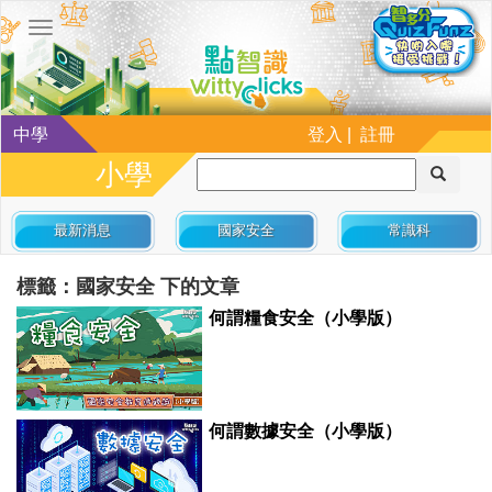
中學
登入 | 註冊
小學
最新消息
國家安全
常識科
標籤：國家安全 下的文章
何謂糧食安全（小學版）
糧食安全
何謂數據安全（小學版）