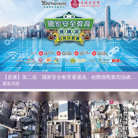
【直播】第二屆「國家安全教育通通識」校際挑戰賽四強總決賽暨頒獎禮
最新消息