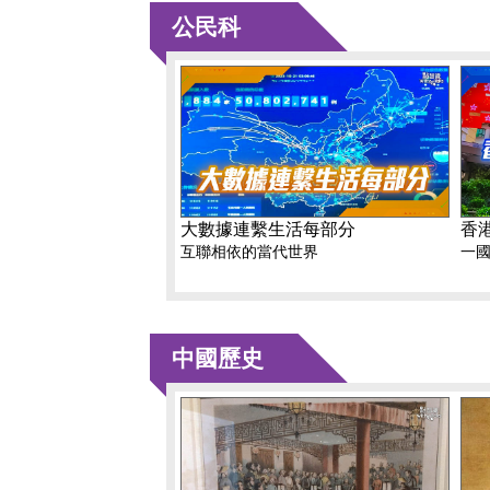
公民科
大數據連繫生活每部分
香
互聯相依的當代世界
一
中國歷史