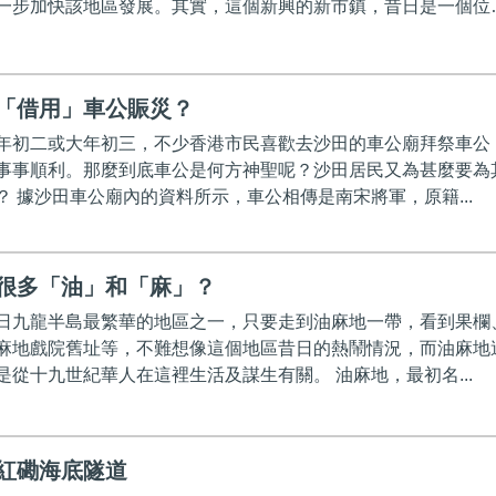
一步加快該地區發展。其實，這個新興的新市鎮，昔日是一個位
「借用」車公賑災？
年初二或大年初三，不少香港市民喜歡去沙田的車公廟拜祭車公
事事順利。那麼到底車公是何方神聖呢？沙田居民又為甚麼要為
？ 據沙田車公廟內的資料所示，車公相傳是南宋將軍，原籍...
很多「油」和「麻」？
日九龍半島最繁華的地區之一，只要走到油麻地一帶，看到果欄
麻地戲院舊址等，不難想像這個地區昔日的熱鬧情況，而油麻地
是從十九世紀華人在這裡生活及謀生有關。 油麻地，最初名...
紅磡海底隧道