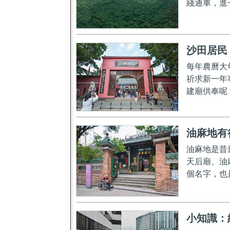
綫通車，進
置...
沙田居民
每年農曆大
祈求新一年
建廟供奉呢
油麻地有
油麻地是昔
天后廟、油
個名字，也
小知識：