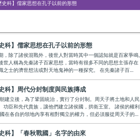
歷史科】儒家思想在孔子以前的形態
史科】儒家思想在孔子以前的形態
期，除了諸侯混戰外，後世人對當時其中一個認知就是百家爭鳴
後世人稱為先秦諸子百家思想，當時有很多不同的思想主張存在
識之士的濟世想法或對天地鬼神的一種探究。 在先秦諸子百...
史科】周代分封制度與民族摶成
周朝建立後，為了鞏固統治，實行了分封制。周天子將土地和人民
、功臣和先代貴族，讓他們建立諸侯國，拱衛王室。 諸侯的權利
侯國在各自的領地內享有相對獨立的權力，但必須服從周天子的...
史科】「春秋戰國」名字的由來