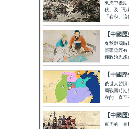
東周中後期
秋」及「戰
「春秋」這
【中國歷
春秋戰國時
墨家曾經有
種政治思想
【中國歷
後世人習慣
周戰國時期
在的，直至
【中國歷
東周的「春