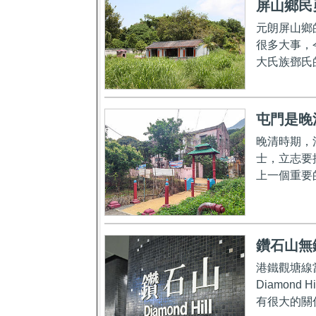
屏山鄉民
元朗屏山鄉
很多大事，
大氏族鄧氏
屯門是晚
晚清時期，
士，立志要
上一個重要
鑽石山無
港鐵觀塘線
Diamon
有很大的關