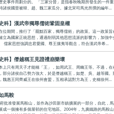
歷史事件而劃分的。 「三家分晉」是指春秋晚期所發生的一件重
時諸侯國晉被韓、趙、魏三家瓜分。據北宋司馬光所撰的編年...
史科】漢武帝獨尊儒術鞏固皇權
在位期間，推行了「罷黜百家，獨尊儒術」的政策。這一政策旨
確立為國家正統思想，通過削弱其他思想流派的影響力，加強中
。 儒家思想強調忠君愛國、尊王攘夷等觀念，符合漢武帝希...
史科】僭越稱王見證禮崩樂壞
本上只有周天子才能稱「王」，如周武王、周幽王等。不過，在
，部分諸侯自己勢力強大，於是僭越稱王，如楚、吳、越等國。
，魏惠王同齊威王在徐州會盟，互相承認對方為王，史稱徐州...
如馬鞍
，政府批准發展馬鞍山，並作為沙田新市鎮擴展的一部分，自此，馬
展成一個擁有多個屋邨的住宅地區。2004年，九廣鐵路的馬鞍山