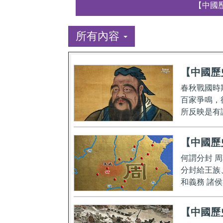
【中國
所有內容
【中國歷
春秋戰國時
百家爭鳴，
所反映是有
【中國歷
何謂分封 
分封給王族
和義務 諸
【中國歷