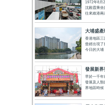
1972年
沈殿霞乘坐
往來維港兩
大埔盛產
香港地區三
曾經出現了
今日的大埔
發展新界
早於一千年
發展及人類
界地區時候，就