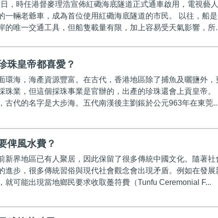
8月2日，時任港督麥理浩宣佈紅磡海底隧道正式通車啟用，電視藝
的一輛老爺車，成為首位使用紅磡海底隧道的市民。 以往，船是
岸的唯一交通工具，但船隻載量有限，加上容易受天氣影響，所..
珍珠皇帝都喜愛？
面環海，海產資源豐富。在古代，香港地區除了捕魚及曬鹽外，
採珠業，但這個採珠事業是官辦的，出產的珍珠還會上貢皇帝。
，古代的名字是大步海。五代南漢後主劉鋹於公元963年在東莞..
要俾風水費？
前新界地區已有人聚居，因此保留了很多傳統中國文化。隨著社
的進步，很多傳統習俗與現代社會觀念會出現矛盾。例如在發展
可能出現當地鄉民要求收取躉符費（Tunfu Ceremonial F...