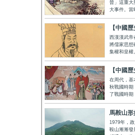
晉」這重大
大事件。當
【中國歷
西漢漢武帝
將儒家思想
集權和皇權
【中國歷
在周代，基
秋戰國時期
了戰國時期
馬鞍山形
1979年
鞍山漸漸發