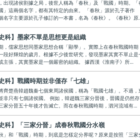
，出現諸侯割據之局，後世人稱為「春秋」及「戰國」時期。「
國」這兩個名字，都有其特定的由來。 「春秋」源於孔子著作
個名字主要源於孔子修訂的一本書，名為《春秋》。《春秋》原..
史科】墨家不單是思想更是組織
期，儒家思想同墨家思想合稱「顯學」。實際上在春秋戰國時期
一段好輝煌的歲月。根據不少後世研究，發現墨家其實不單止是
或主張，其實墨家是一個嚴密的組織。 據西漢《淮南子》所...
史科】戰國時期並非僅存「七雄」
將齊楚燕韓趙魏秦七個東周諸侯國，稱為「戰國七雄」。不過，
並非只有七個諸侯國。 例如，韓趙魏三家分晉後，晉國是仍然存
三家分晉五十年後才告滅亡。而在春秋戰國時期，泗河流域有...
史科】「三家分晉」成春秋戰國分水嶺
秋」和「戰國」時期，到底是怎樣定分界呢？原來是按照「三家