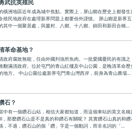
勇武抗英殖民
的橫洲地區近年成為城中焦點。實際上，屏山鄉在歷史上都發生
令殖民地政府在處理新界問題上都要份外謹慎。 屏山鄉是新界五
的其中一個聚居處，與廈村、八鄉、十八鄉、錦田和新田合稱...
清革命基地？
清政府腐敗無能，任由外國列強所魚肉。一批愛國憂民的有識之
推翻滿清政府。位於屯門的青山紅樓及中山公園，是晚清革命歷
的地方。 中山公園位處新界屯門青山灣西岸，前身為青山農場...
鑽石？
當中有一個鑽石山站，相信大家都知道，而這個車站的英文名稱
d Hill，那麼鑽石山是不是真的和鑽石有關呢？ 其實鑽石山真的和鑽
係，不過，鑽石山的個「鑽」字是一個動詞，而非名詞的「...