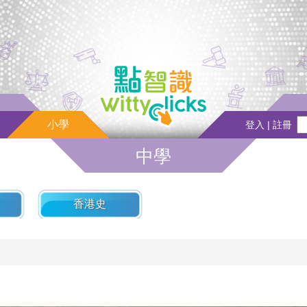
小學
登入 | 註冊
中學
香港史