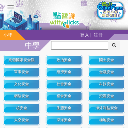
小學
登入 | 註冊
中學
總體國家安全觀
政治安全
國土安全
軍事安全
經濟安全
金融安全
文化安全
社會安全
科技安全
網絡安全
糧食安全
資源安全
核安全
生態安全
海外利益安全
太空安全
深海安全
極地安全