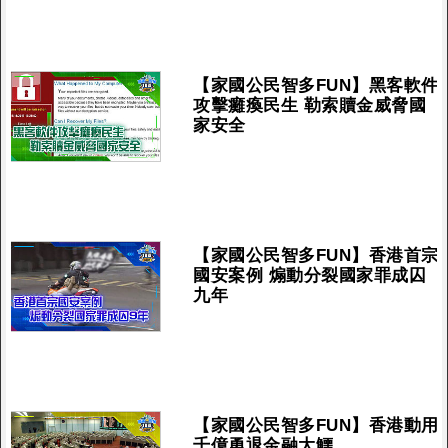
【家國公民智多FUN】黑客軟件
攻擊癱瘓民生 勒索贖金威脅國
家安全
【家國公民智多FUN】香港首宗
國安案例 煽動分裂國家罪成囚
九年
【家國公民智多FUN】香港動用
千億勇退金融大鱷