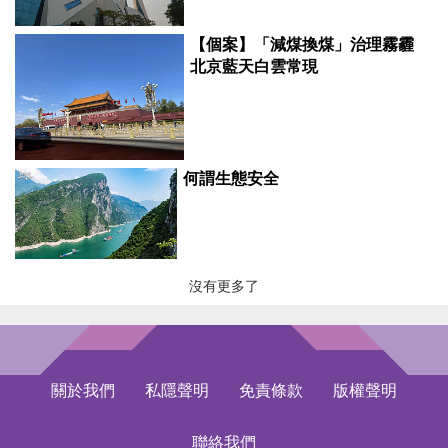
【個案】「減煤換煤」治理霧霾
北京藍天白雲常現
何謂生態安全
沒有更多了
關於我們
私隱聲明
免責條款
版權聲明
聯絡我們