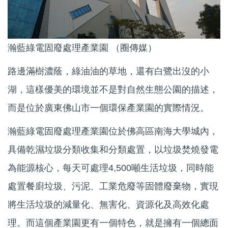
瀚藍綠電固廢處理產業園 （圈傳媒）
路邊滿樹濃蔭，綠油油的草地，還有白鷺出沒的小
湖，這樣優美的環境並不是對自然生態公園的描述，
而是位於廣東佛山市一個環保產業園的實際情況。
瀚藍綠電固廢處理產業園位於佛高區南海大學城內，
具備乾濕垃圾分類收集和分類處置，以垃圾焚燒發電
為能源核心，每天可處理4,500噸生活垃圾，同時能
處置餐廚垃圾、污泥、工業危廢等固體廢棄物，實現
將生活垃圾的減量化、無害化、資源化及高效化處
理。而這個產業園更有一個特色，就是擁有一個總面