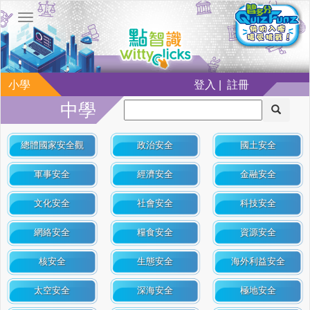
小學
登入 | 註冊
中學
總體國家安全觀
政治安全
國土安全
軍事安全
經濟安全
金融安全
文化安全
社會安全
科技安全
網絡安全
糧食安全
資源安全
核安全
生態安全
海外利益安全
太空安全
深海安全
極地安全