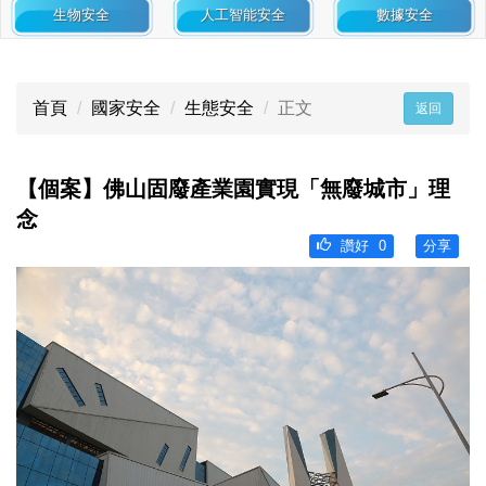
生物安全
人工智能安全
數據安全
首頁
國家安全
生態安全
正文
返回
【個案】佛山固廢產業園實現「無廢城市」理
念
讚好
0
分享