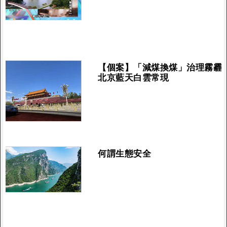
【個案】「減煤換煤」治理霧霾
北京藍天白雲常現
何謂生態安全