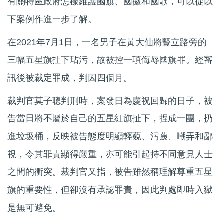
有關特區政府怎樣維護國旗、國徽和國歌，可以從以
下案例作進一步了解。
在2021年7月1日，一名男子在黃大仙將豎立路旁的
三幅五星旗扯下玷污，故被控一項侮辱國旗罪。經審
訊後被裁定罪成，判囚四個月。
裁判官莫子聰判刑時，案發日為慶祝回歸的日子，被
告當日將不屬於自己的五星紅旗扯下，捏成一團，扔
進垃圾桶，反映被告態度明顯輕藐、污蔑、嘲弄和鄙
視，令其罪責顯得嚴重，亦可能引起持不同意見人士
之間的衝突。裁判官又指，被告雖然稱理解尊重五星
旗的重要性，但卻沒有承認罪責，因此判處即時入獄
是無可避免。