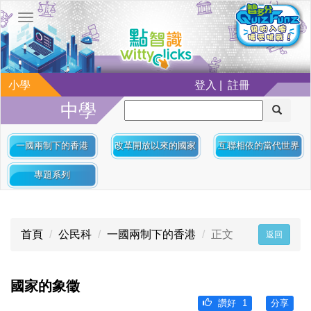
小學
登入 | 註冊
中學
一國兩制下的香港
改革開放以來的國家
互聯相依的當代世界
專題系列
首頁
公民科
一國兩制下的香港
正文
返回
國家的象徵
讚好
1
分享