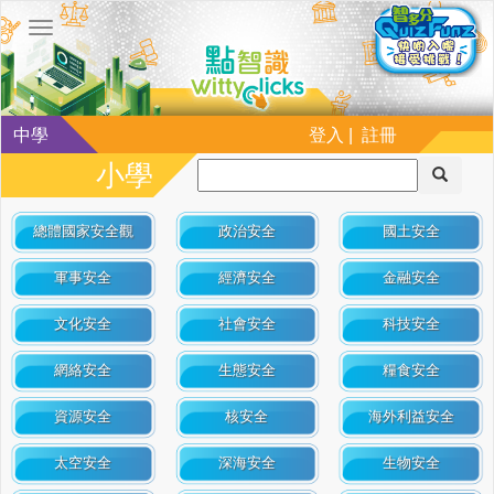
中學
登入 | 註冊
小學
總體國家安全觀
政治安全
國土安全
軍事安全
經濟安全
金融安全
文化安全
社會安全
科技安全
網絡安全
生態安全
糧食安全
資源安全
核安全
海外利益安全
太空安全
深海安全
生物安全