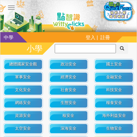
中學
登入 | 註冊
小學
總體國家安全觀
政治安全
國土安全
軍事安全
經濟安全
金融安全
文化安全
社會安全
科技安全
網絡安全
生態安全
糧食安全
資源安全
核安全
海外利益安全
太空安全
深海安全
生物安全