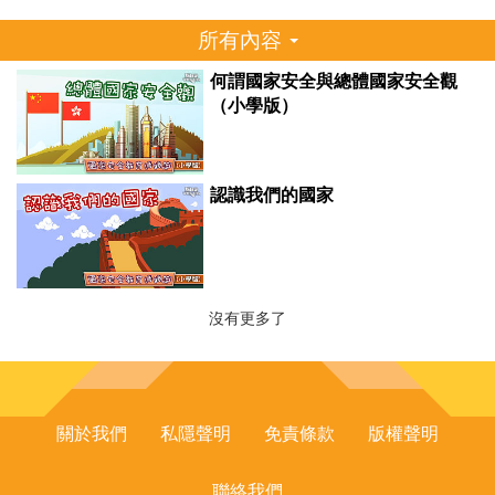
所有內容
何謂國家安全與總體國家安全觀
（小學版）
認識我們的國家
沒有更多了
關於我們
私隱聲明
免責條款
版權聲明
聯絡我們