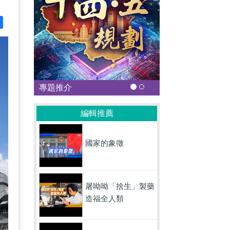
專題推介
編輯推薦
國家的象徵
屠呦呦「捨生」製藥
造福全人類