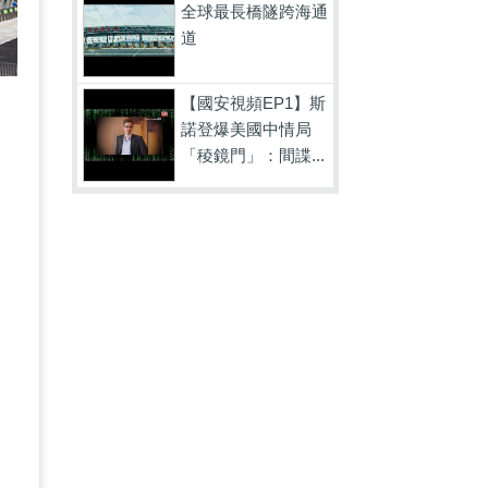
全球最長橋隧跨海通
道
【國安視頻EP1】斯
諾登爆美國中情局
「稜鏡門」：間諜...