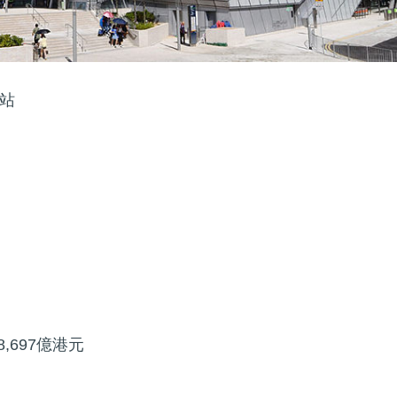
站
）
8,697億港元