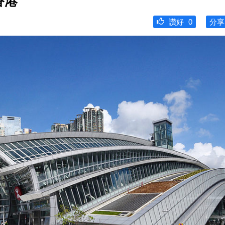
香港
讚好
0
分享