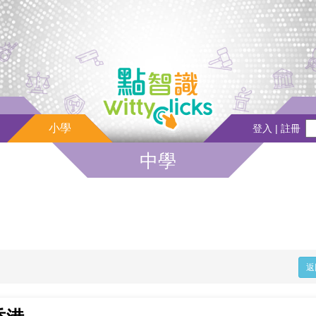
小學
登入 | 註冊
中學
返