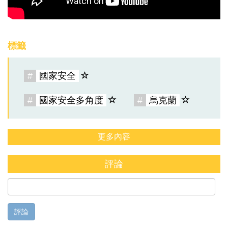
標籤
#
國家安全
#
國家安全多角度
#
烏克蘭
更多內容
評論
評論