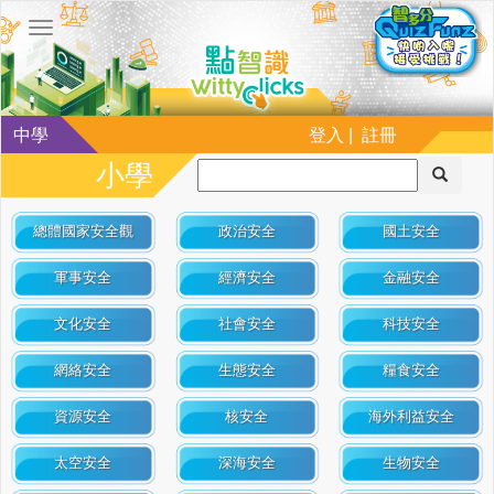
中學
登入 | 註冊
小學
總體國家安全觀
政治安全
國土安全
軍事安全
經濟安全
金融安全
文化安全
社會安全
科技安全
網絡安全
生態安全
糧食安全
資源安全
核安全
海外利益安全
太空安全
深海安全
生物安全