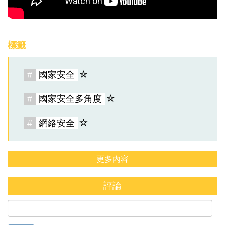
標籤
#
國家安全
#
國家安全多角度
#
網絡安全
更多內容
評論