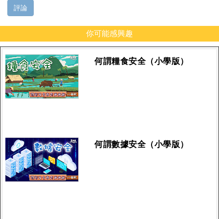
評論
你可能感興趣
何謂糧食安全（小學版）
何謂數據安全（小學版）