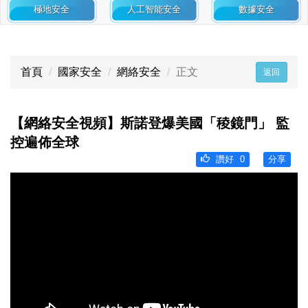
極地安全
人工智能安全
數據安全
首頁
國家安全
網絡安全
正文
返回
【網絡安全視頻】斯諾登爆美國「稜鏡門」 監
控遍佈全球
讚好
0
分享