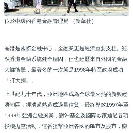
位於中環的香港金融管理局 （新華社）
香港是國際金融中心，金融業更是經濟重要支柱。雖
然香港金融系統健全穩固，但也經歷來自外國的金融
大鱷衝擊，最著名的一次就是1998年特區政府成功
「打大鱷」。
上世紀九十年代，亞洲地區成為全球最火熱的新興經
濟地區，經濟過熱造成過量信貸，最終導致1997年至
1998年亞洲金融風暴，對沖基金及國際炒家通過各項
投機拋空活動，連番狙擊亞洲各國的匯市及股市，賺