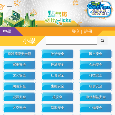
中學
登入 | 註冊
小學
總體國家安全觀
政治安全
國土安全
軍事安全
經濟安全
金融安全
文化安全
社會安全
科技安全
網絡安全
生態安全
糧食安全
資源安全
核安全
海外利益安全
太空安全
深海安全
生物安全