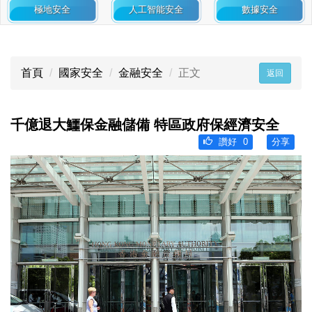
極地安全
人工智能安全
數據安全
首頁
國家安全
金融安全
正文
返回
千億退大鱷保金融儲備 特區政府保經濟安全
讚好
0
分享