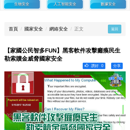
生物安全
人工智能安全
數據安全
首頁
國家安全
網絡安全
正文
返回
【家國公民智多FUN】黑客軟件攻擊癱瘓民生
勒索贖金威脅國家安全
讚好
0
分享