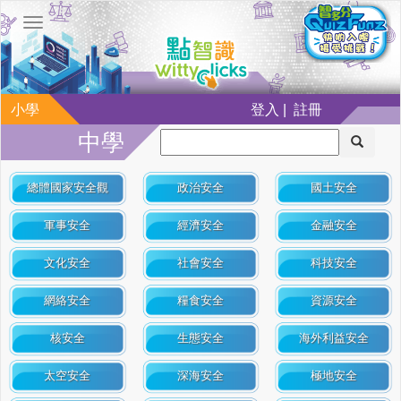
小學
登入 | 註冊
中學
總體國家安全觀
政治安全
國土安全
軍事安全
經濟安全
金融安全
文化安全
社會安全
科技安全
網絡安全
糧食安全
資源安全
核安全
生態安全
海外利益安全
太空安全
深海安全
極地安全