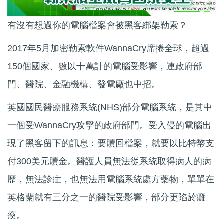
有沒有想過你的電腦檔案會被黑客綁架勒索？
2017年5月加密勒索軟件WannaCry席捲全球，超過
150個國家、數以十萬計的電腦受影響，連政府部
門、醫院、金融機構、發電廠也中招。
英國國民醫療服務系統(NHS)部分電腦系統，是其中
一個受WannaCry攻擊的政府部門。受入侵的電腦出
現了黑客留下的訊息：要贖回檔案，就要以比特幣支
付300美元贖金。醫護人員無法從系統取得病人的病
歷，無法診症，也無法用電腦系統處方藥物，單單在
英格蘭就有三分之一的醫院受影響，部分更陷於癱
瘓。