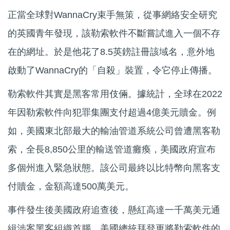
正當全球對WannaCry束手無策，從事網絡安全研究
的英國青年發現，該勒索軟件不斷嘗試進入一個不存
在的網址。於是他花了8.5英鎊註冊該域名，意外地
啟動了WannaCry的「自殺」裝置，令它停止傳播。
勒索軟件其實是黑客常用伎倆。據統計，全球在2022
年因勒索軟件向犯罪集團支付超過4億美元贖金。例
如，美國東北部最大的輸油管道系統公司曾遭黑客勒
索，全長8,850公里的輸送管道癱瘓，美國政府宣布
多個州進入緊急狀態。該公司最終以比特幣向黑客支
付贖金，金額高達500萬美元。
事件發生後美國政府追查後，懸紅高達一千萬美元通
緝涉案黑客組織首腦。美國總統拜登更將勒索軟件的