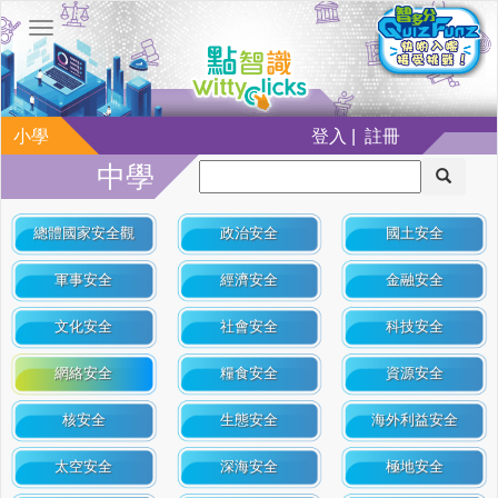
小學
登入 | 註冊
中學
總體國家安全觀
政治安全
國土安全
軍事安全
經濟安全
金融安全
文化安全
社會安全
科技安全
網絡安全
糧食安全
資源安全
核安全
生態安全
海外利益安全
太空安全
深海安全
極地安全