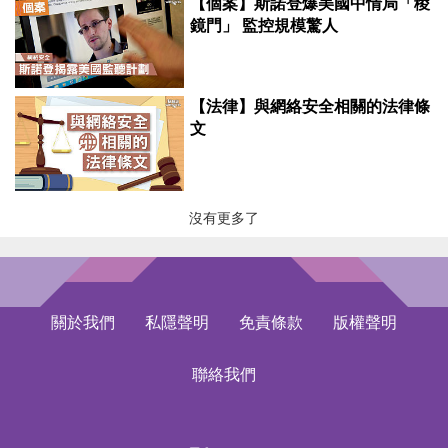
【個案】斯諾登爆美國中情局「稜
鏡門」 監控規模驚人
【法律】與網絡安全相關的法律條
文
沒有更多了
關於我們
私隱聲明
免責條款
版權聲明
聯絡我們