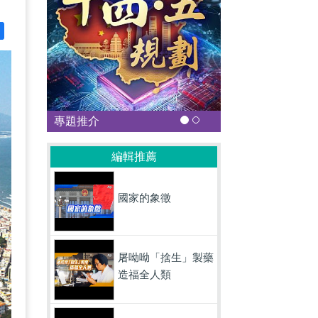
專題推介
編輯推薦
國家的象徵
屠呦呦「捨生」製藥
造福全人類