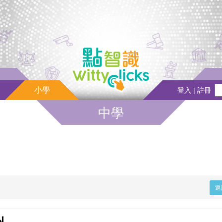
小學
登入 | 註冊
中學
返