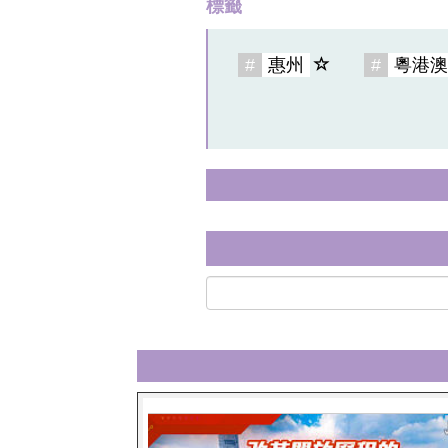
標籤
#
惠州
#
粵港澳