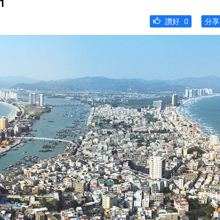
州
讚好
0
分享