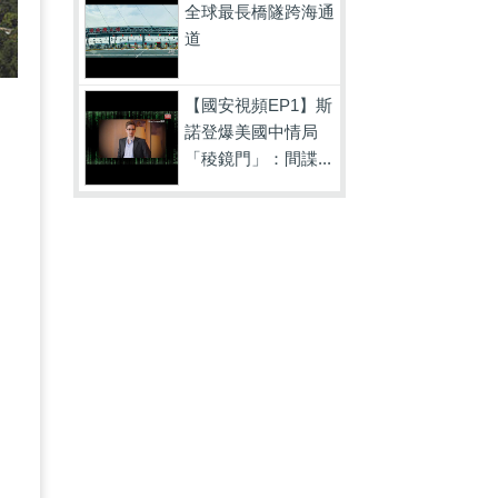
全球最長橋隧跨海通
道
【國安視頻EP1】斯
諾登爆美國中情局
「稜鏡門」：間諜...