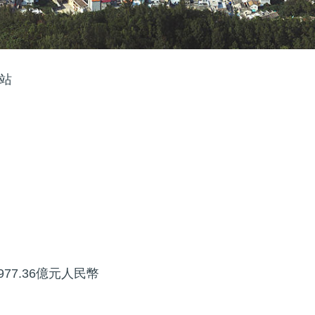
站
）
977.36億元人民幣