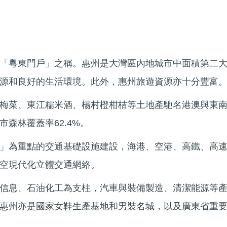
「粵東門戶」之稱。惠州是大灣區內地城市中面積第二
源和良好的生活環境。此外，惠州旅遊資源亦十分豐富
梅菜、東江糯米酒、楊村橙柑桔等土地產馳名港澳與東
森林覆蓋率62.4%。
」為重點的交通基礎設施建設，海港、空港、高鐵、高
空現代化立體交通網絡。
信息、石油化工為支柱，汽車與裝備製造、清潔能源等
惠州亦是國家女鞋生產基地和男裝名城，以及廣東省重