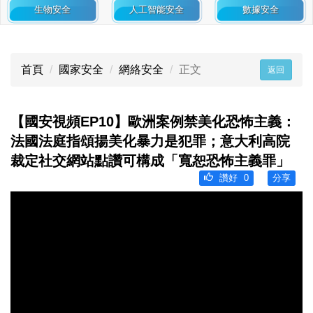
生物安全
人工智能安全
數據安全
首頁
國家安全
網絡安全
正文
返回
【國安視頻EP10】歐洲案例禁美化恐怖主義：
法國法庭指頌揚美化暴力是犯罪；意大利高院
裁定社交網站點讚可構成「寬恕恐怖主義罪」
讚好
0
分享