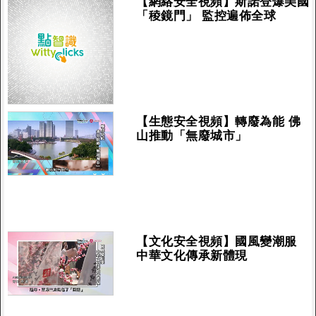
【網絡安全視頻】斯諾登爆美國
「稜鏡門」 監控遍佈全球
【生態安全視頻】轉廢為能 佛
山推動「無廢城市」
【文化安全視頻】國風變潮服
中華文化傳承新體現